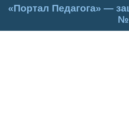
«Портал Педагога» — за
№