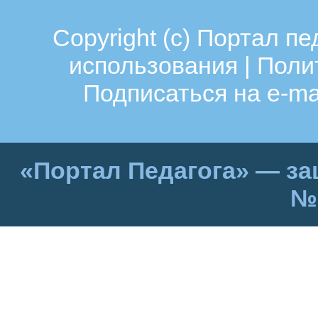
Copyright (c)
Портал пе
использования
|
Поли
Подписаться на e-ma
«Портал Педагога» — за
№