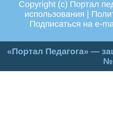
Copyright (c)
Портал пе
использования
|
Поли
Подписаться на e-ma
«Портал Педагога» — за
№