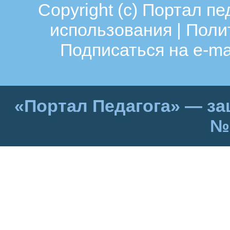
Copyright (c)
Портал пе
использования
|
Поли
Подписаться на e-ma
«Портал Педагога» — за
№