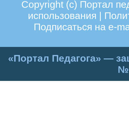
Copyright (c)
Портал пе
использования
|
Поли
Подписаться на e-ma
«Портал Педагога» — за
№