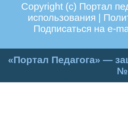
Copyright (c)
Портал пе
использования
|
Поли
Подписаться на e-ma
«Портал Педагога» — за
№