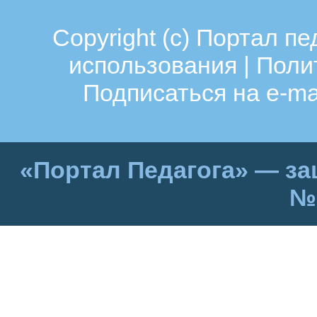
Copyright (c)
Портал пе
использования
|
Поли
Подписаться на e-ma
«Портал Педагога» — за
№