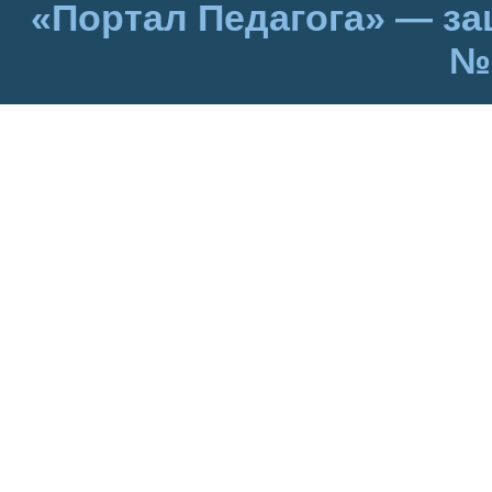
«Портал Педагога» — за
№