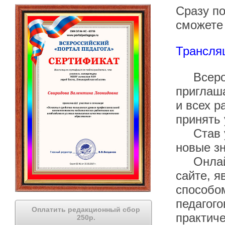
Сразу п
сможете 
Трансля
Всеросс
приглаша
и всех р
принять 
Став уч
новые зн
Онлайн 
сайте, 
способом
педагого
Оплатить редакционный сбор
практиче
250р.