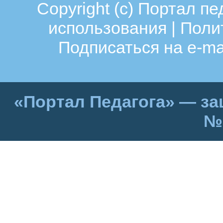
Copyright (c)
Портал пе
использования
|
Поли
Подписаться на e-ma
«Портал Педагога» — за
№