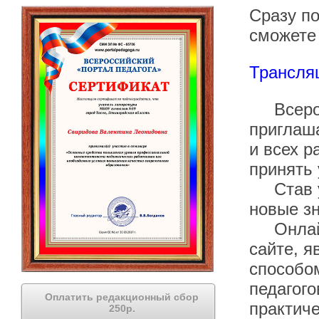
Сразу п
сможете 
Трансля
Всеросс
приглаша
и всех р
принять 
Став уч
новые зн
Онлайн 
сайте, 
способом
педагого
Оплатить редакционный сбор
практиче
250р.