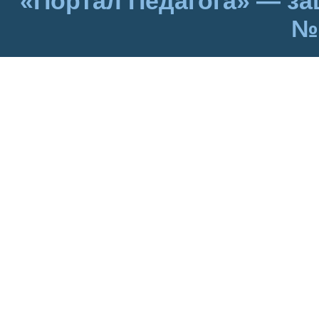
«Портал Педагога» — за
№