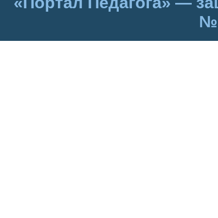
«Портал Педагога» — за
№