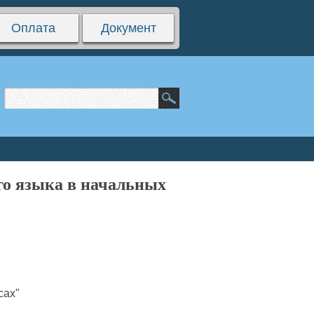
Оплата
Документ
го языка в начальных
сах"