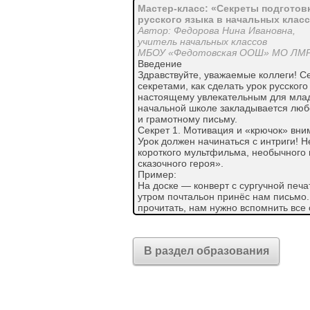
Мастер-класс: «Секреты подготов
русского языка в начальных клас
Автор: Федорова Нина Ивановна,
учитель начальных классов
МБОУ «Федотовская ООШ» МО ЛМР
Введение
Здравствуйте, уважаемые коллеги! С
секретами, как сделать урок русского
настоящему увлекательным для млад
начальной школе закладывается любо
и грамотному письму.
Секрет 1. Мотивация и «крючок» вн
Урок должен начинаться с интриги! Н
короткого мультфильма, необычного 
сказочного героя».
Пример:
На доске — конверт с сургучной печа
утром почтальон принёс нам письмо.
прочитать, нам нужно вспомнить все с
Такой подход сразу включает детей в
желание узнать больше.
Секрет 2. Игровые технологии — осн
В раздел образования
Для младшего школьника игра — вед
грамматический или орфографически
Идеи для игр:
«Лингвистическое лото»: На карточк
орфограммами. Учитель называет пра
«Живые предложения»: Дети получаю