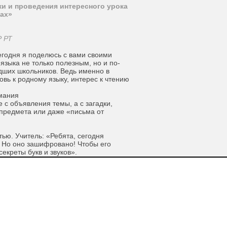
ки и проведения интересного урока
сах»
 РТ
егодня я поделюсь с вами своими
 языка не только полезным, но и по-
ших школьников. Ведь именно в
вь к родному языку, интерес к чтению
имания
е с объявления темы, а с загадки,
предмета или даже «письма от
тью. Учитель: «Ребята, сегодня
 Но оно зашифровано! Чтобы его
екреты букв и звуков».
 работу, вызывает любопытство и
ова обучения
ущий вид деятельности. Любой
й материал можно превратить в игру.
ах — слова с пропущенными
вило, дети закрывают нужную клетку.
т карточки со словами и должны