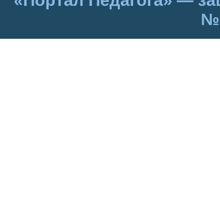
«Портал Педагога» — за
№