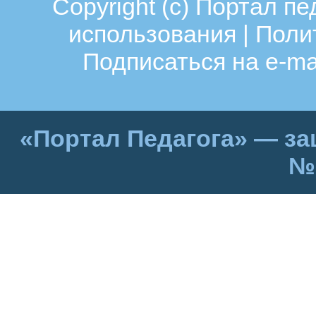
Copyright (c)
Портал пе
использования
|
Поли
Подписаться на e-ma
«Портал Педагога» — за
№