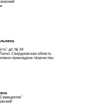
сковский
ок
альевна
сть" д/с № 34
Тагил, Свердловская область
тивно-прикладное творчество
овна
"Семицветик"
овский"