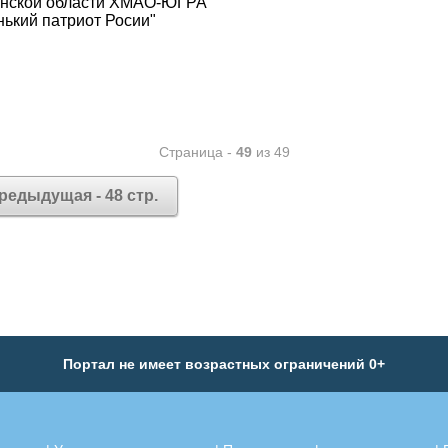
менской области ХМАО-ЮГРА
ький патриот Росии"
Страница -
49
из 49
редыдущая - 48 стр.
Портал не имеет возрастных ограничений 0+