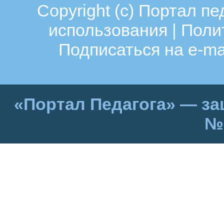
Copyright (c)
Портал пе
использования
|
Поли
Подписаться на e-ma
«Портал Педагога» — за
№