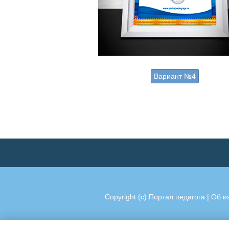
Вариант №4
Copyright (c)
Портал педагога
|
Об и