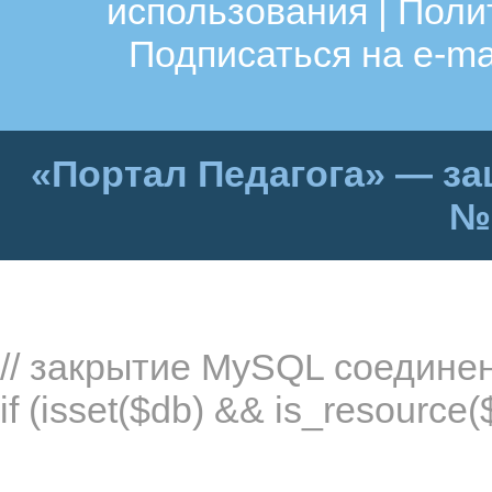
использования
|
Поли
Подписаться на e-ma
«Портал Педагога» — за
№
// закрытие MySQL соедине
if (isset($db) && is_resource