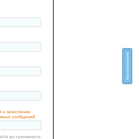
Напоминание
й о зачислении
важных сообщений.
айта вы принимаете