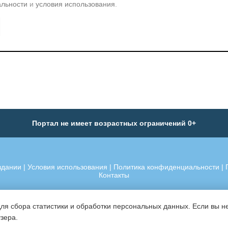
альности
и
условия использования
.
Портал не имеет возрастных ограничений 0+
здании
|
Условия использования
|
Политика конфиденциальности
|
Контакты
для сбора статистики и обработки персональных данных. Если вы не
узера.
«Портал Педагога» — защищено товарный знак (свид. №807067