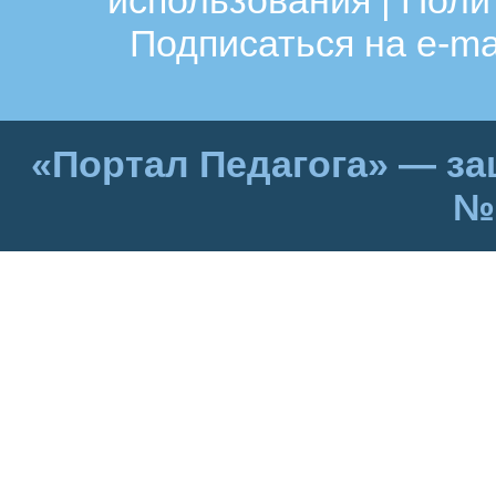
использования
|
Поли
Подписаться на e-ma
«Портал Педагога» — за
№