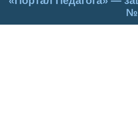
«Портал Педагога» — за
№