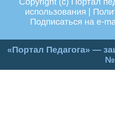
Copyright (c)
Портал пе
использования
|
Поли
Подписаться на e-ma
«Портал Педагога» — за
№