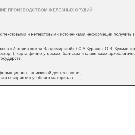
ЕНИЕ ПРОИЗВОДСТВОМ ЖЕЛЕЗНЫХ ОРУДИЙ
с текстовыми и нетекстовыми источниками информации получить з
.
ссов «История земли Владимирской» / С.А.Курасов, О.В. Кузьменко
ктор, ), карта финно-угорских, балтских и славянских археологиче
государств.
ормационно - поисковой деятельности;
сти восприятия учебного материала
логические рамки.
ультуры.
ультура.
к дьяковцев.