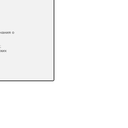
нания о
;
ских