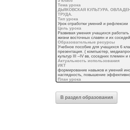
5 класс
Тема урока
ДЬЯКОВСКАЯ КУЛЬТУРА. ОВЛАД
ТРУДА.
Тип урока
Урок отработки умений и рефлексии
Цель урока
Развивая умения учащихся работать 
жизни восточных славян и их соседей
Образовательные ресурсы
Учебное пособие для учащихся 6 кла
презентация. ( компьютер, медиапрое
культур III –IV вв, соседних племен и 
Актуальность использования
ИКТ
формирование навыков и умений инф
наглядность, повышение эффективно
План урока
1.
Понятие дьяковская культура. Хроно
2.
В раздел образования
Этнические рамки и происхождение к
3.
Хозяйство. Социальные отношения.
4.
Жизнь в городищах и материальная к
5.
Духовная культура и физический обли