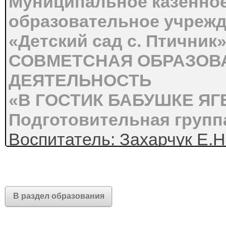
Муниципальное казённо
образовательное учреж
«Детский сад с. Птичник
СОВМЕТСНАЯ ОБРАЗОВ
ДЕЯТЕЛЬНОСТЬ
«В ГОСТИК БАБУШКЕ ЯГ
Подготовительная групп
Воспитатель: Захарчук Е.Н
ЕАО, 2026 год
Цель:
Формирование поло
сказочного персонажа, раз
В раздел образования
коммуникативных