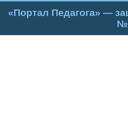
слова на слоги.
·
«Портал Педагога» — за
Развивающие:
№
Развивать
логическое
мышление,
мелкую
моторику,
координацию речи с движе
· Воспитательные: Воспит
желание помогать, умение
работать в команде.