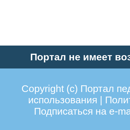
навыков
и
познавательных
процессов
через
Портал не имеет во
игровую
деятельность.
Задачи:
Copyright (c)
Портал пе
· Образовательные: Продо
использования
|
Поли
составлять описательные
Подписаться на e-ma
рассказы, решать арифмет