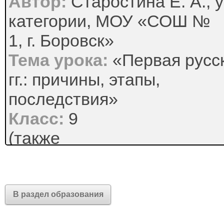
Автор:
Старостина Е. А., 
категории, МОУ «СОШ №
1, г. Боровск»
Тема урока:
«Первая русс
гг.: причины, этапы,
последствия»
Класс:
9
(также
адаптируется
для
11
В раздел образования
профильного)