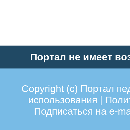
Тип урока:
Комбинирован
Методические рекоменд
по проведению урока ист
по теме:
«Первая русская
самодержавию и рожден
Портал не имеет во
парламентаризма»
Аннотация:
Данные рекомендации обо
Copyright (c)
Портал пе
преподавания одной из
использования
|
Поли
самых сложных тем курса 
Подписаться на e-ma
Сложность заключается