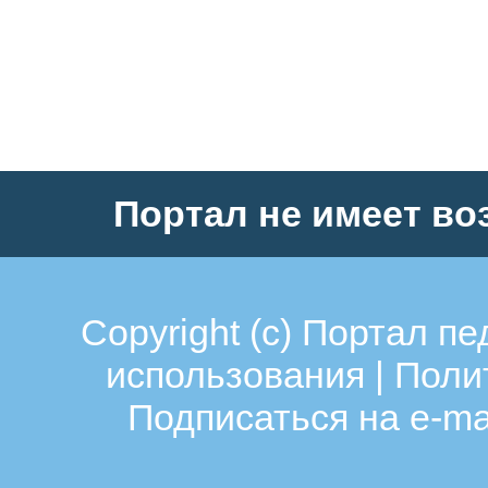
детства и остается с ним н
всю жизнь. Самое главное 
для развлечения, но и
для развития и обучения р
начинается его
Портал не имеет во
знакомство с миром литер
человеческих взаимоотнош
окружающим миром в цело
Copyright (c)
Портал пе
получает свои первые
использования
|
Поли
представления о добре и з
Подписаться на e-ma
отваге и трусости.