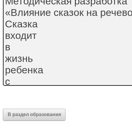
Методическая разработка
«Влияние сказок на речев
Сказка
входит
в
жизнь
ребенка
с
самого
раннего
возраста,
В раздел образования
сопровождает на протяжен