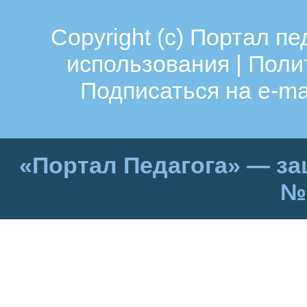
Copyright (c)
Портал пе
использования
|
Поли
Подписаться на e-ma
«Портал Педагога» — за
№