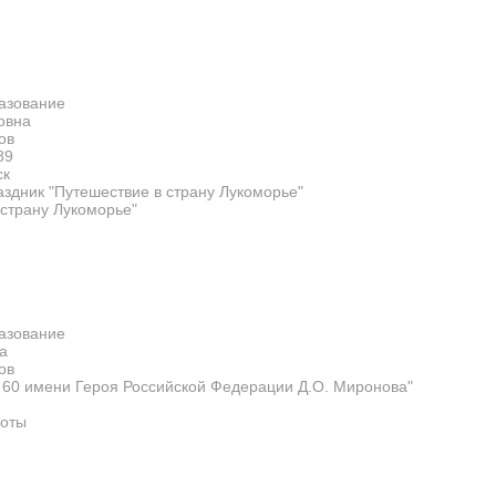
азование
овна
ов
89
ск
аздник "Путешествие в страну Лукоморье"
 страну Лукоморье"
азование
а
ов
0 имени Героя Российской Федерации Д.О. Миронова"
оты