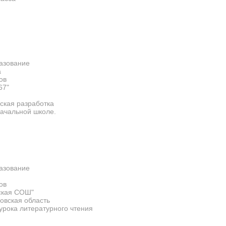
азование
а
ов
67"
ская разработка
начальной школе.
азование
ов
ская СОШ"
овская область
урока литературного чтения