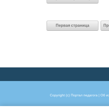
Первая страница
Пр
Copyright (c)
Портал педагога
|
Об и