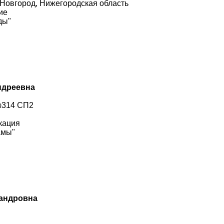
 Новгород, Нижегородская область
ие
ды"
ндреевна
№314 СП2
кация
амы"
сандровна