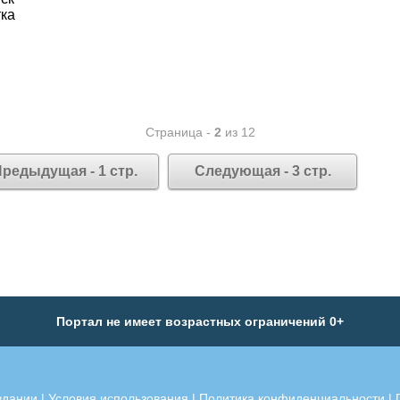
ка
Страница -
2
из 12
редыдущая - 1 стр.
Следующая - 3 стр.
Портал не имеет возрастных ограничений 0+
здании
|
Условия использования
|
Политика конфиденциальности
|