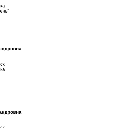
ка
ень"
сандровна
ск
ка
сандровна
ск