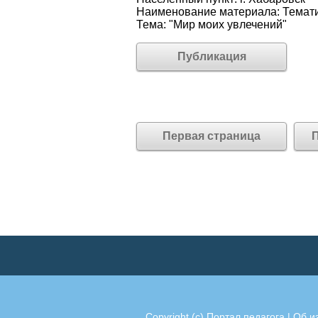
Наименование материала: Темати
Тема: "Мир моих увлечений"
Публикация
Первая страница
П
Copyright (c)
Портал педагога
|
Об и