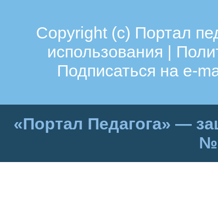
Copyright (c)
Портал пе
использования
|
Поли
Подписаться на e-ma
«Портал Педагога» — за
№