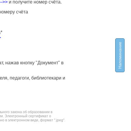
-->>
и получите номер счёта.
номеру счёта
а*
>
Напоминание
т, нажав кнопку "Документ" в
еля, педагоги, библиотекари и
льного закона об образовании в
и. Электронный сертификат о
 в электронном виде, формат ".jpeg".