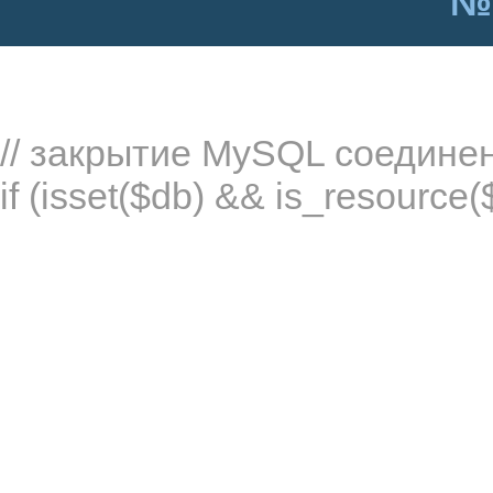
№
// закрытие MySQL соедине
if (isset($db) && is_resource