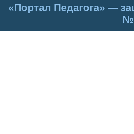
«Портал Педагога» — за
№