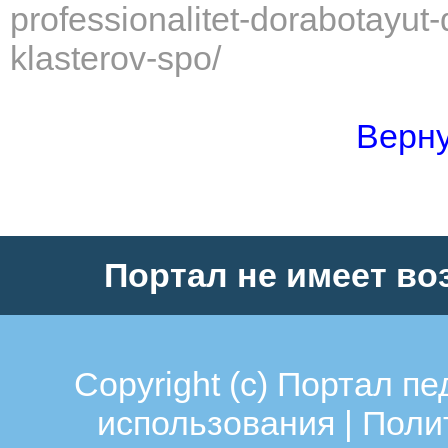
professionalitet-dorabotayut-
klasterov-spo/
Верну
Портал не имеет во
Copyright (c)
Портал пе
использования
|
Поли