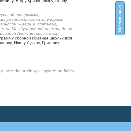
ечкину, Егору Кривощекову, Павлу
Напоминание
курсной программы,
аслуженная награда за упорный,
дарности – вашим учителям,
ем на Международной олимпиаде по
Григорий Александрович, Егор
еграмму сборной команде школьников
онову, Ивану Лукину, Григорию
5-y-mezhdunarodnoy-olimpiade-po-fizike/