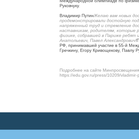
Международной олимпиаде по физике в
Руковчуку.
Владимир Путин
Желаю вам новых дос
продемонстрировали достойную подго
напряженный труд и стремление дос
наставникам, родителям, которые 
физике, собравшей в Париже ребят и
Анатольевич, Павел Александрович!
П
РФ, принимавшей участие в 55-й Меж
Гречкину, Егору Кривощекову, Павлу Ру
Подробнее на сайте Минпросвещения
https://edu.gov.ru/press/10209/vladimir