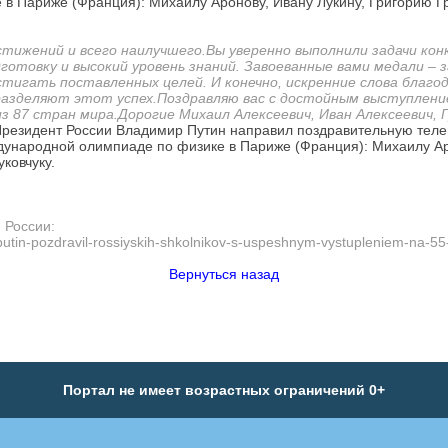
 Париже (Франция): Михаилу Аронову, Ивану Лукину, Григорию Гр
тижений и всего наилучшего.
Вы уверенно выполнили задачи кон
товку и высокий уровень знаний. Завоеванные вами медали – з
тигать поставленных целей. И конечно, искренние слова благо
разделяют этот успех.
Поздравляю вас с достойным выступлени
з 87 стран мира.
Дорогие Михаил Алексеевич, Иван Алексеевич, 
резидент России Владимир Путин направил поздравительную тел
дународной олимпиаде по физике в Париже (Франция): Михаилу Ар
ковчуку.
 России:
-putin-pozdravil-rossiyskih-shkolnikov-s-uspeshnym-vystupleniem-na-5
Вернуться назад
Портал не имеет возрастных ограничений 0+