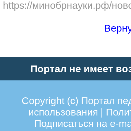
https://минобрнауки.рф/нов
Верну
Портал не имеет во
Copyright (c)
Портал пе
использования
|
Поли
Подписаться на e-ma