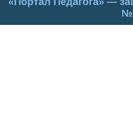
«Портал Педагога» — за
№