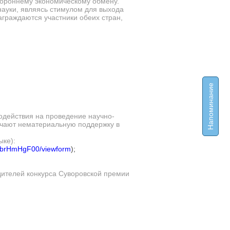
тороннему экономическому обмену.
ауки, являясь стимулом для выхода
раждаются участники обеих стран,
Напоминание
содействия на проведение научно-
учают нематериальную поддержку в
ыке):
JbrHmHgF00/viewform
);
дителей конкурса Суворовской премии