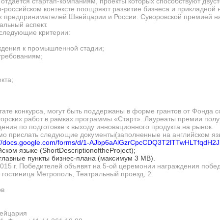
отдается стартап-компаниям, проекты которых способствуют двус
-российском контексте поощряют развитие бизнеса и прикладной н
предпринимателей Швейцарии и России. Суворовской премией наг
альный аспект.
следующие критерии:
ждения к промышленной стадии;
требованиям;
кта;
тате конкурса, могут быть поддержаны в форме грантов от Фонда 
кторских работ в рамках программы «Старт». Лауреаты премии пол
ния по подготовке к выходу инновационного продукта на рынок.
имо прислать следующие документы(заполненные на английском яз
://docs.google.com/forms/d/1-AJbp6aAlGzrCpcCDQ3T2lTTwHLTfqdH2
ком языке (ShortDescriptionoftheProject);
главные пункты бизнес-плана (максимум 3 MB).
015 г. Победителей объявят на 5-ой церемонии награждения побе
у: гостиница Метрополь, Театральный проезд, 2.
ов
вейцария