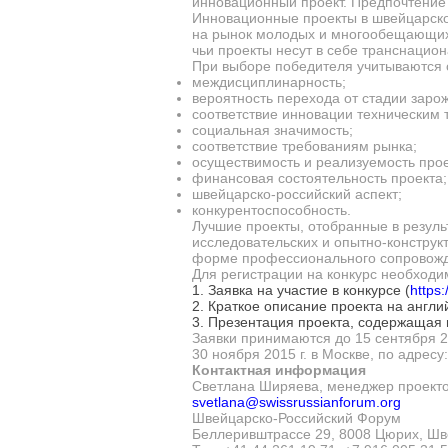
инновационный проект. Предпочтение 
Инновационные проекты в швейцарско
на рынок молодых и многообещающих 
чьи проекты несут в себе транснацион
При выборе победителя учитываются 
междисциплинарность;
вероятность перехода от стадии заро
соответствие инновации техническим 
социальная значимость;
соответствие требованиям рынка;
осуществимость и реализуемость прое
финансовая состоятельность проекта;
швейцарско-российский аспект;
конкурентоспособность.
Лучшие проекты, отобранные в резуль
исследовательских и опытно-констру
форме профессионального сопровожде
Для регистрации на конкурс необход
1. Заявка на участие в конкурсе (
https
2. Краткое описание проекта на английс
3. Презентация проекта, содержащая 
Заявки принимаются до 15 сентября 2
30 ноября 2015 г. в Москве, по адрес
Контактная информация
Светлана Ширяева, менеджер проект
svetlana@swissrussianforum.org
Швейцарско-Российский Форум
Беллеривштрассе 29, 8008 Цюрих, Ш